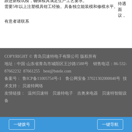
跟进新模试模，确保模具满足生产工艺要求。
待遇
需要5年以上注塑模具钳工经验。
具备独立能装模和修模水平。
面
议，
有意者请联系
COPYRIGHT © 青岛贝速特电子有限公司 版权所有
地址：中国·山东省青岛市城阳区王沙路1588号 销售电话：86-532-
87662232 87661255 best@bstele.com
备案号：
鲁ICP备11005754号-1
鲁公网安备 37021302000040号
技
术支持：
贝速特网络
友情链接：
温州贝速特
贝速特电子
吉奥来电器
贝速特智能设
备
一键拨号
一键导航