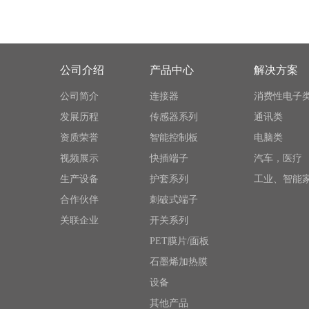
公司介绍
产品中心
解决方案
公司简介
连接器
消费性电子
发展历程
传感器系列
通讯类
资质荣誉
智能控制板
电脑类
视频展示
快插端子
汽车，医疗
生产设备
护套系列
工业、智能
合作伙伴
刺破式端子
关联企业
开关系列
PET膜片/面板
石墨烯加热膜
设备
其他产品