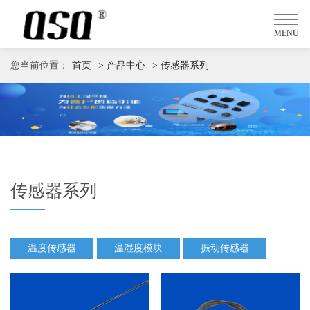
MENU
您当前位置：
首页
> 产品中心
> 传感器系列
传感器系列
温度传感器
温湿度模块
振动传感器