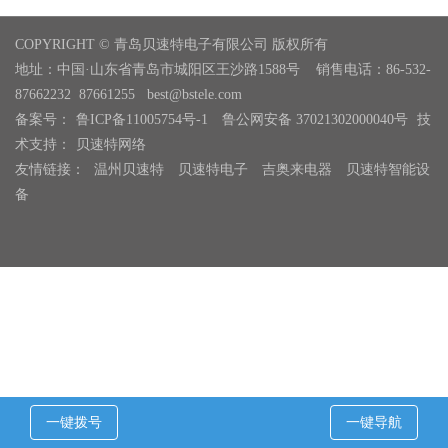
随着电子产品的..
COPYRIGHT © 青岛贝速特电子有限公司 版权所有
地址：中国·山东省青岛市城阳区王沙路1588号 销售电话：86-532-
87662232 87661255 best@bstele.com
备案号：
鲁ICP备11005754号-1
鲁公网安备 37021302000040号
技
术支持：
贝速特网络
友情链接：
温州贝速特
贝速特电子
吉奥来电器
贝速特智能设
备
一键拨号
一键导航